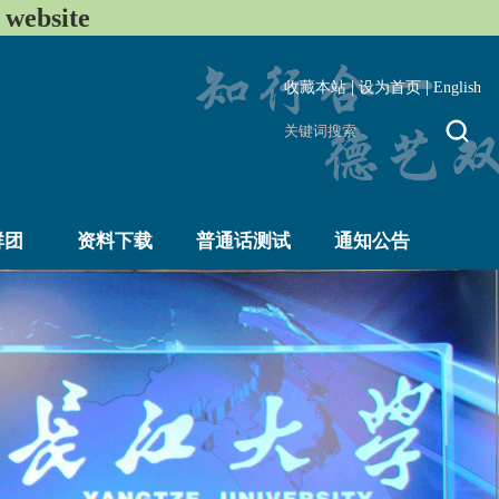
ebsite
|
|
收藏本站
设为首页
English
群团
资料下载
普通话测试
通知公告