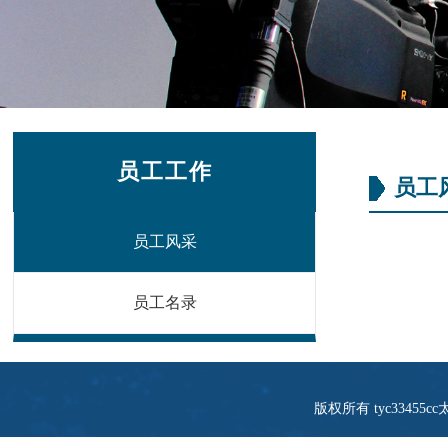
员工工作
员工
员工风采
员工名录
版权所有 tyc33455c