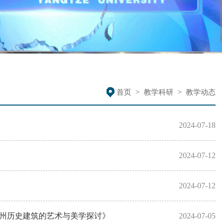
>
>
首页
教学科研
教学动态
2024-07-18
2024-07-12
2024-07-12
代荆州历史建筑的艺术与美学探讨》
2024-07-05