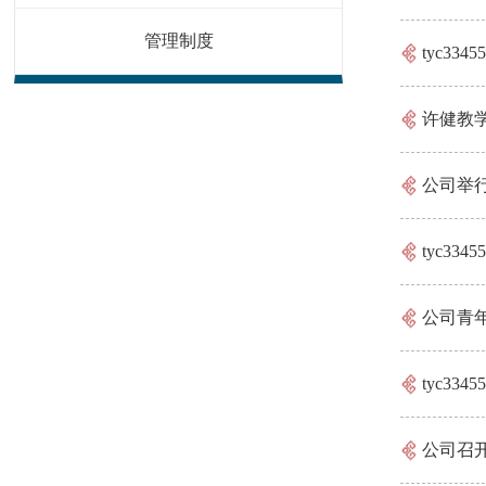
管理制度
tyc3
许健教
公司举
tyc3
公司青
tyc3
公司召