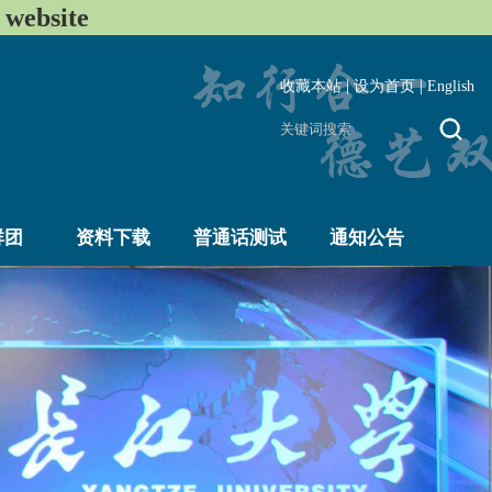
ebsite
|
|
收藏本站
设为首页
English
群团
资料下载
普通话测试
通知公告