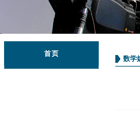
首页
数学