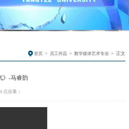
>
>
>
正文
首页
员工作品
数学媒体艺术专业
气》-马睿韵
4
点击量：