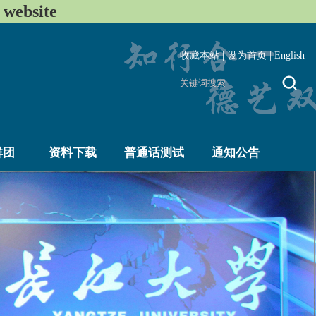
ebsite
|
|
收藏本站
设为首页
English
群团
资料下载
普通话测试
通知公告