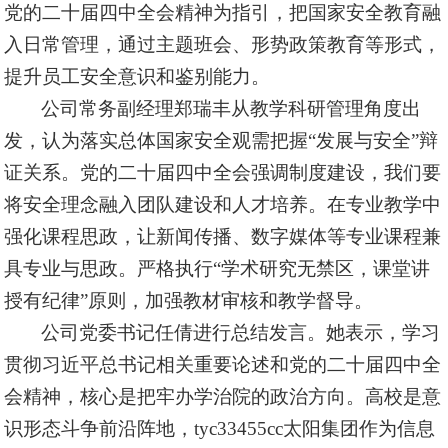
党的二十届四中全会精神为指引，把国家安全教育融
入日常管理，通过主题班会、形势政策教育等形式，
提升员工安全意识和鉴别能力。
公司常务副经理郑瑞丰从教学科研管理角度
出
发
，
认为
落实总体国家安全观需把握
“发展与安全”辩
证关系。党的二十届四中全会强调制度建设，我们要
将安全理念融入团队建设和人才培养。在专业教学中
强化课程思政，让新闻传播、数字媒体等专业课程兼
具专业与思政。严格执行“学术研究无禁区，课堂讲
授有纪律”原则，加强教材审核和教学督导。
公司党委书记任倩进行总结发言。她表示，学习
贯彻习近平总书记相关重要论述和党的二十届四中全
会精神，核心是把牢办学治院的政治方向。高校是意
识形态斗争前沿阵地，tyc33455cc太阳集团作为信息