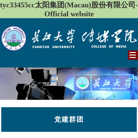
tyc33455cc太阳集团(Macau)股份有限公司-
Official website
党建群团