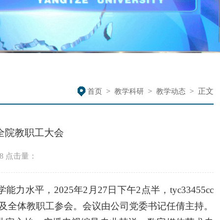
>
>
>
正文
首页
教学科研
教学动态
召开全院教职工大会
8
点击量：
学能力水平，
2025年2月27日下午2点半，tyc33455cc
子及全体教职工参会。会议由公司党委书记任倩主持。